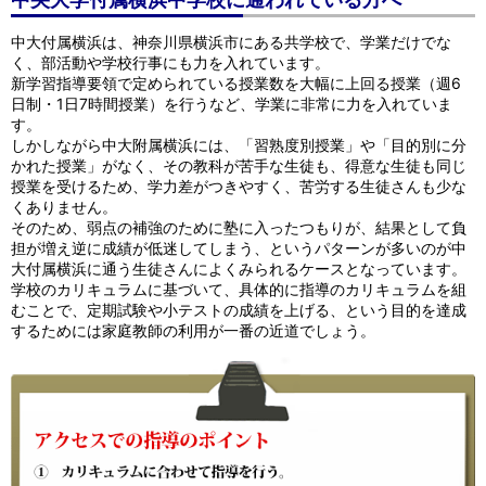
中央大学付属横浜中学校に通われている方へ
中大付属横浜は、神奈川県横浜市にある共学校で、学業だけでな
く、部活動や学校行事にも力を入れています。
新学習指導要領で定められている授業数を大幅に上回る授業（週6
日制・1日7時間授業）を行うなど、学業に非常に力を入れていま
す。
しかしながら中大附属横浜には、「習熟度別授業」や「目的別に分
かれた授業」がなく、その教科が苦手な生徒も、得意な生徒も同じ
授業を受けるため、学力差がつきやすく、苦労する生徒さんも少な
くありません。
そのため、弱点の補強のために塾に入ったつもりが、結果として負
担が増え逆に成績が低迷してしまう、というパターンが多いのが中
大付属横浜に通う生徒さんによくみられるケースとなっています。
学校のカリキュラムに基づいて、具体的に指導のカリキュラムを組
むことで、定期試験や小テストの成績を上げる、という目的を達成
するためには家庭教師の利用が一番の近道でしょう。