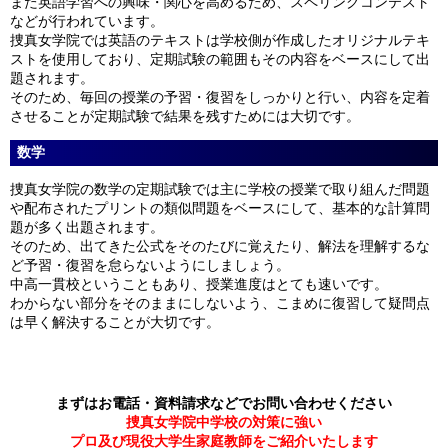
また英語学習への興味・関心を高めるため、スペリングコンテスト
などが行われています。
捜真女学院では英語のテキストは学校側が作成したオリジナルテキ
ストを使用しており、定期試験の範囲もその内容をベースにして出
題されます。
そのため、毎回の授業の予習・復習をしっかりと行い、内容を定着
させることが定期試験で結果を残すためには大切です。
数学
捜真女学院の数学の定期試験では主に学校の授業で取り組んだ問題
や配布されたプリントの類似問題をベースにして、基本的な計算問
題が多く出題されます。
そのため、出てきた公式をそのたびに覚えたり、解法を理解するな
ど予習・復習を怠らないようにしましょう。
中高一貫校ということもあり、授業進度はとても速いです。
わからない部分をそのままにしないよう、こまめに復習して疑問点
は早く解決することが大切です。
まずはお電話・資料請求などでお問い合わせください
捜真女学院中学校の対策に強い
プロ及び現役大学生家庭教師をご紹介いたします