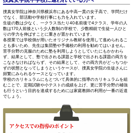
捜真女学院中学校に通われている方へ
捜真女学院は神奈川県横浜市にある中高一貫の女子高で、学問だけ
でなく、部活動や学校行事にも力を入れています。
生徒の数は少なく、一クラス当たり40名前後で4クラス、学年の人
数は170人前後という少人数制の学校で、少数精鋭で生徒一人ひと
りの学力を伸ばすことに重きが置かれています。
各授業では学校側が用いたオリジナル教材を使用して進められるこ
とも多いため、先生は集団塾や予備校の利用を勧めてはいません。
苦手分野の克服のために塾を利用しようとしていたにもかかわら
ず、結果として、塾で出される課題と学校で出される課題の両方を
こなさなければならず、その結果として、その両方共がどっちつか
ずの状態となってしまうというケースが、捜真女学院の生徒さんに
頻繁にみられるケースとなっています。
学校のカリキュラムにもとづいて具体的に指導のカリキュラムを組
むことで、定期試験や小テストの成績を上げ、更に苦手分野の補強
も行うという目的を達成するためには家庭教師の利用が一番の近道
でしょう。