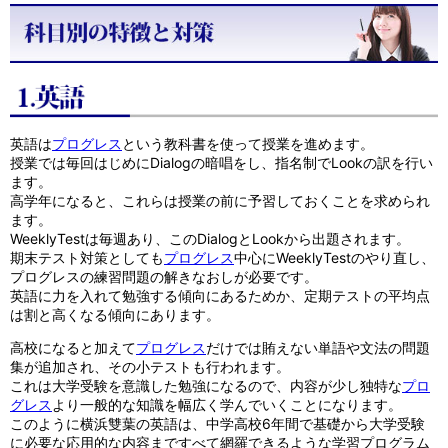
英語は
プログレス
という教科書を使って授業を進めます。
授業では毎回はじめにDialogの暗唱をし、指名制でLookの訳を行い
ます。
高学年になると、これらは授業の前に予習しておくことを求められ
ます。
WeeklyTestは毎週あり、このDialogとLookから出題されます。
期末テスト対策としても
プログレス
中心にWeeklyTestのやり直し、
プログレスの練習問題の解きなおしが必要です。
英語に力を入れて勉強する傾向にあるためか、定期テストの平均点
は割と高くなる傾向にあります。
高校になると加えて
プログレス
だけでは賄えない単語や文法の問題
集が追加され、その小テストも行われます。
これは大学受験を意識した勉強になるので、内容が少し独特な
プロ
グレス
より一般的な知識を幅広く学んでいくことになります。
このように横浜雙葉の英語は、中学高校6年間で基礎から大学受験
に必要な応用的な内容まですべて網羅できるような学習プログラム