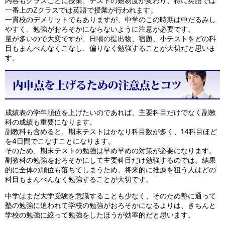
内容もクラスごとに授業、テストの難易度が変わり、特に英語では
一番上のZクラスでは英語で授業が行われます。
一貫校のデメリットでもありますが、中学のこの時期は中だるみし
やすく、勉強がおろそかにならないように注意が必要です。
量が多いので大変ですが、日頃の提出物、宿題、小テストをどの科
目もまんべんなくこなし、偏りなく勉強することが大切だと思いま
す。
成績表の学年順位を上げたいのであれば、主要科目だけでなく副教
科の成績も重要になります。
副教科も含めると、期末テストはかなり科目数が多く、14科目ほど
を4日間でこなすことになります。
そのため、期末テストの勉強は早め早めの対策が必要になります。
副教科の勉強をおろそかにして主要科目だけ勉強するのでは、結果
的に全体の順位も落ちてしまうため、将来的に推薦を狙う人はどの
科目もまんべんなく勉強することが大切です。
中学はまだ大学受験を意識することも少なく、そのため塾に通って
塾の勉強に追われて学校の勉強がおろそかになるよりは、きちんと
学校の勉強に絞って勉強をしたほうが効率的だと思います。